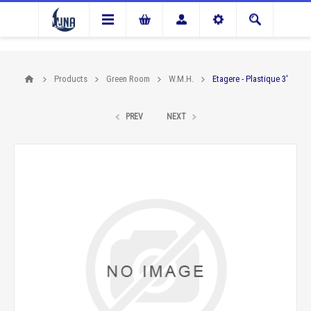
Products
Green Room
W.M.H.
Etagere - Plastique 3'
PREV
NEXT