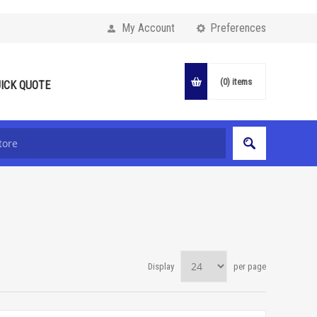
My Account
Preferences
(0)
items
ICK QUOTE
Display
per page