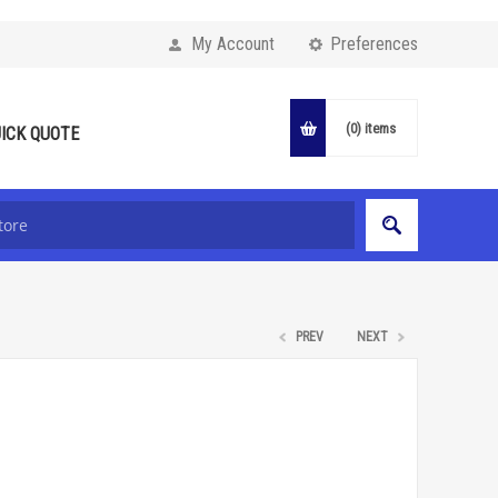
My Account
Preferences
(0)
items
ICK QUOTE
PREV
NEXT