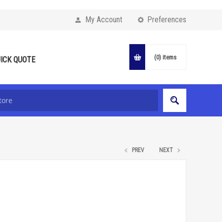
My Account
Preferences
(0)
items
ICK QUOTE
PREV
NEXT