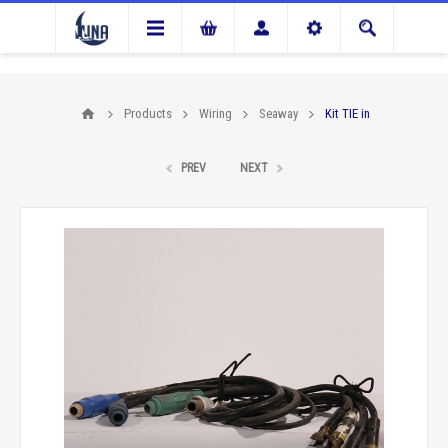
Products
Wiring
Seaway
Kit TIE in
PREV
NEXT