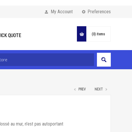
My Account
Preferences
(0)
items
ICK QUOTE
PREV
NEXT
adossé au mur, n'est pas autoportant