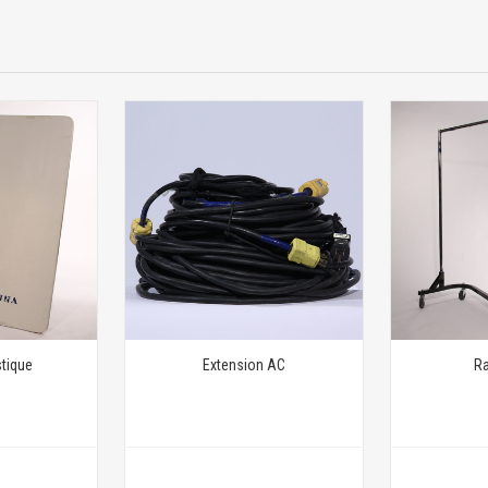
stique
Extension AC
Ra