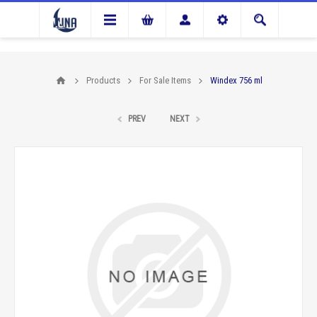
Products
For Sale Items
Windex 756 ml
PREV
NEXT