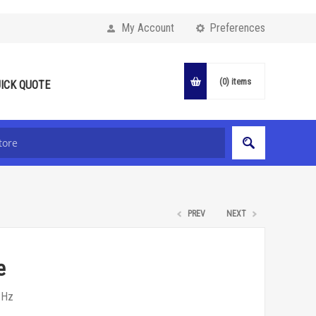
My Account
Preferences
(0)
items
ICK QUOTE
PREV
NEXT
e
 Hz