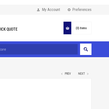
My Account
Preferences
(0)
items
ICK QUOTE
PREV
NEXT