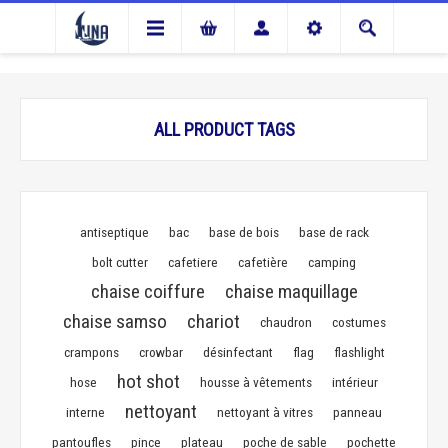
ALL PRODUCT TAGS
antiseptique
bac
base de bois
base de rack
bolt cutter
cafetiere
cafetière
camping
chaise coiffure
chaise maquillage
chaise samso
chariot
chaudron
costumes
crampons
crowbar
désinfectant
flag
flashlight
hot shot
hose
housse à vêtements
intérieur
nettoyant
interne
nettoyant à vitres
panneau
pantoufles
pince
plateau
poche de sable
pochette