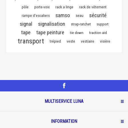
pôle
porte-voix
rack a linge
rack de vêtement
samso
sécurité
rampe d'escaliers
seau
signal
signalisation
strap-ratchet
support
tape
tape peinture
tie down
traction aid
transport
trépied
veste
vestiaire
visière
MULTISERVICE LUNA
INFORMATION